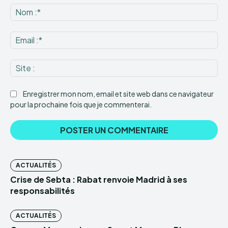
:
No
:*
Ema
:*
Sit
:
Enregistrer mon nom, email et site web dans ce navigateur
pour la prochaine fois que je commenterai.
ACTUALITÉS
Crise de Sebta : Rabat renvoie Madrid à ses
responsabilités
ACTUALITÉS