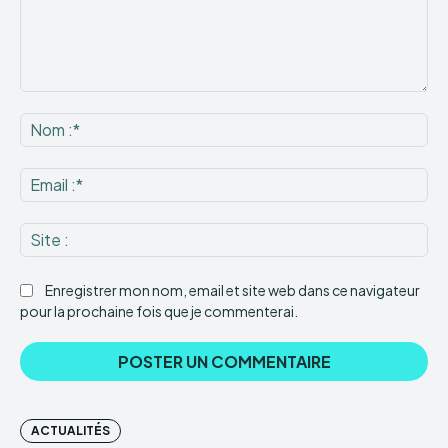
Commenter
:
No
:*
Ema
:*
Sit
:
Enregistrer mon nom, email et site web dans ce navigateur
pour la prochaine fois que je commenterai.
ACTUALITÉS