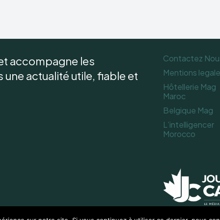
Contactez Nou
 et accompagne les
Mentions legal
une actualité utile, fiable et
Hôtellerie Mag
Maroc
Belgique Mag
L’intelligencer
Morocco