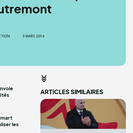
utremont
CTION
3 MARS 2014
envoie
ARTICLES SIMILAIRES
ités
Smart
iser les