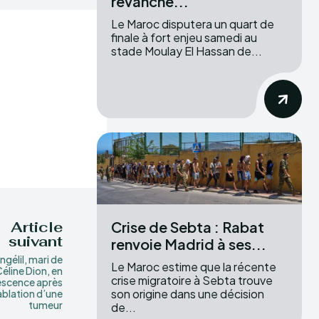
revanche...
Le Maroc disputera un quart de
finale à fort enjeu samedi au
stade Moulay El Hassan de...
Crise de Sebta : Rabat
Article
suivant
renvoie Madrid à ses...
gélil, mari de
Le Maroc estime que la récente
éline Dion, en
crise migratoire à Sebta trouve
escence après
son origine dans une décision
’ablation d’une
tumeur
de...