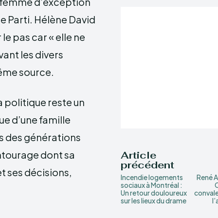
ne femme d’exception
e Parti. Hélène David
le pas car « elle ne
vant les divers
même source.
la politique reste un
sue d’une famille
is des générations
ntourage dont sa
Article
précédent
 ses décisions,
Incendie logements
René An
sociaux à Montréal :
C
Un retour douloureux
conval
sur les lieux du drame
l