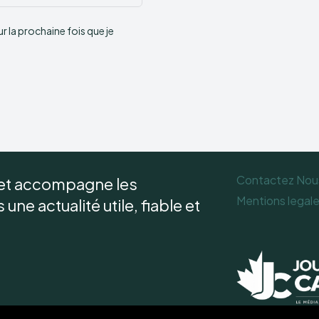
:
 la prochaine fois que je
Contactez Nou
 et accompagne les
Mentions legal
une actualité utile, fiable et