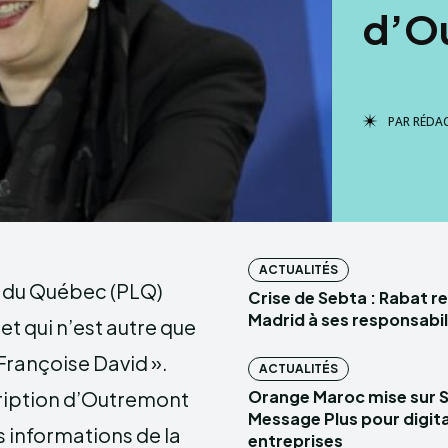
d’O
PAR
RÉDA
ACTUALITÉS
al du Québec (PLQ)
Crise de Sebta : Rabat r
Madrid à ses responsabil
t qui n’est autre que
Françoise David ».
ACTUALITÉS
cription d’Outremont
Orange Maroc mise sur 
Message Plus pour digital
 informations de la
entreprises