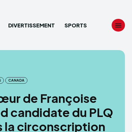
DIVERTISSEMENT
SPORTS
Search
Search
...
...
S
CANADA
tion
tion
œur de Françoise
ech
ech
d candidate du PLQ
ssement
ssement
 la circonscription