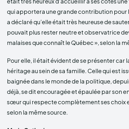
était très heureux d’accueillir à ses côtés u
qui apportera une grande contribution pour l
a déclaré qu’elle était très heureuse de sauter 
pouvait plus rester neutre et observatrice de
malaises que connaît le Québec », selon la 
Pour elle, il était évident de se présenter car 
héritage au sein de sa famille. Celle qui est is
baignée dans le monde de la politique, depu
déjà, se dit encouragée et épaulée par son e
sœur qui respecte complètement ses choix et
selon la même source.