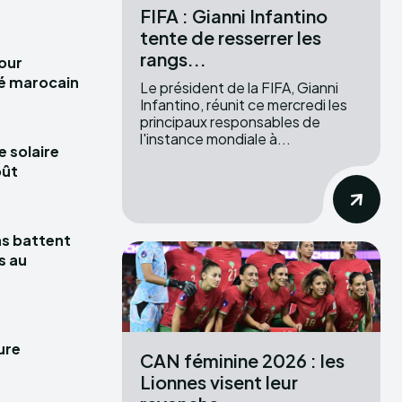
FIFA : Gianni Infantino
tente de resserrer les
rangs...
pour
hé marocain
Le président de la FIFA, Gianni
Infantino, réunit ce mercredi les
principaux responsables de
l'instance mondiale à...
e solaire
oût
las battent
s au
ure
CAN féminine 2026 : les
Lionnes visent leur