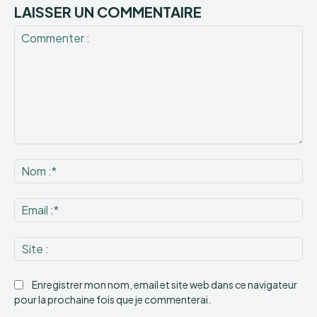
LAISSER UN COMMENTAIRE
Commenter
:
No
:*
Ema
:*
Sit
:
Enregistrer mon nom, email et site web dans ce navigateur
pour la prochaine fois que je commenterai.