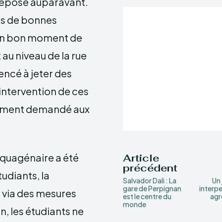
é déposé auparavant.
ns de bonnes
un bon moment de
 au niveau de la rue
ncé à jeter des
’intervention de ces
tement demandé aux
nquagénaire a été
Article
précédent
tudiants, la
Salvador Dali : La
Un
gare de Perpignan
interpe
e via des mesures
est le centre du
agr
monde
n, les étudiants ne