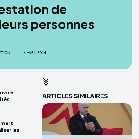
restation de
ieurs personnes
CTION
4 AVRIL 2014
envoie
ARTICLES SIMILAIRES
ités
Smart
iser les