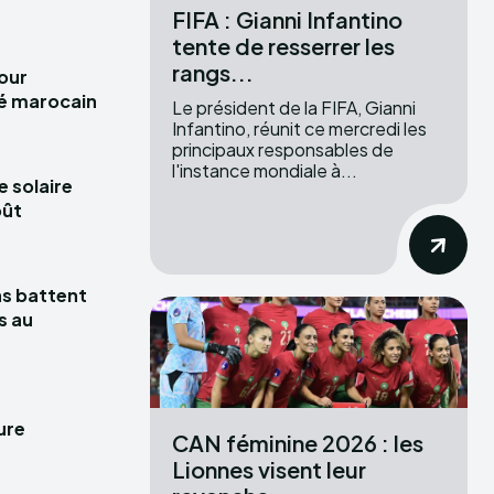
FIFA : Gianni Infantino
tente de resserrer les
rangs...
pour
hé marocain
Le président de la FIFA, Gianni
Infantino, réunit ce mercredi les
principaux responsables de
l'instance mondiale à...
e solaire
oût
las battent
s au
ure
CAN féminine 2026 : les
Lionnes visent leur