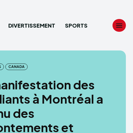
DIVERTISSEMENT
SPORTS
Search
Search
...
...
S
CANADA
anifestation des
tion
tion
iants à Montréal a
ech
ech
nu des
ssement
ssement
ontements et