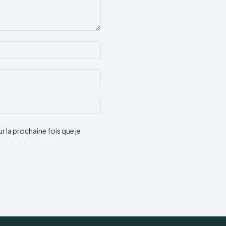
Nom
:*
Email
:*
Site
:
 la prochaine fois que je