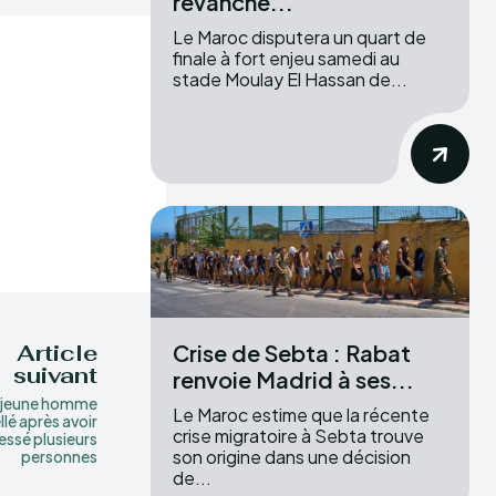
revanche...
Le Maroc disputera un quart de
finale à fort enjeu samedi au
stade Moulay El Hassan de...
Crise de Sebta : Rabat
Article
suivant
renvoie Madrid à ses...
 jeune homme
Le Maroc estime que la récente
llé après avoir
crise migratoire à Sebta trouve
essé plusieurs
son origine dans une décision
personnes
de...