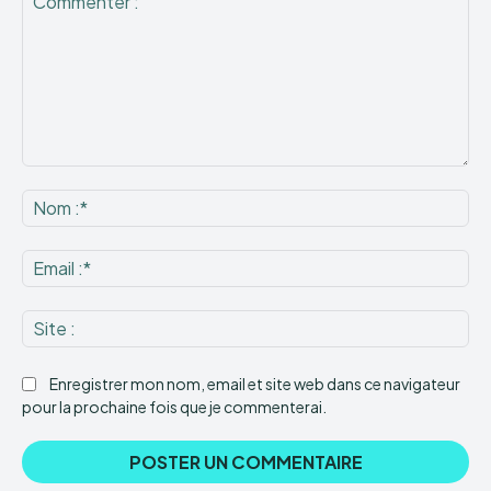
Commenter
:
No
:*
Ema
:*
Sit
:
Enregistrer mon nom, email et site web dans ce navigateur
pour la prochaine fois que je commenterai.