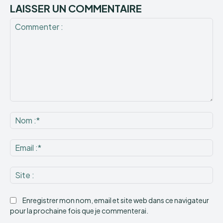
LAISSER UN COMMENTAIRE
Commenter
:
No
:*
Ema
:*
Sit
:
Enregistrer mon nom, email et site web dans ce navigateur
pour la prochaine fois que je commenterai.