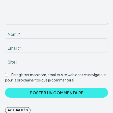
Commenter
:
No
:*
Ema
:*
Sit
:
Enregistrer mon nom, email et site web dans ce navigateur
pour la prochaine fois que je commenterai.
ACTUALITÉS