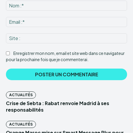
:
No
:*
Ema
:*
Sit
:
Enregistrer mon nom, email et site web dans ce navigateur
pour la prochaine fois que je commenterai.
ACTUALITÉS
Crise de Sebta : Rabat renvoie Madrid à ses
responsabilités
ACTUALITÉS
Orange Maroc mise sur Smart Message Plus pour