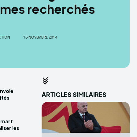
mes recherchés
CTION
16 NOVEMBRE 2014
envoie
ARTICLES SIMILAIRES
ités
Smart
iser les