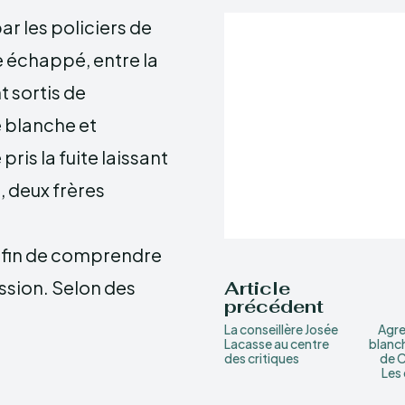
r les policiers de
e échappé, entre la
t sortis de
e blanche et
pris la fuite laissant
, deux frères
afin de comprendre
ssion. Selon des
Article
précédent
La conseillère Josée
Agre
Lacasse au centre
blanc
des critiques
de C
Les