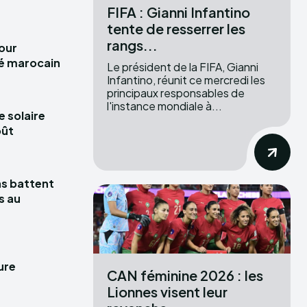
FIFA : Gianni Infantino
tente de resserrer les
rangs...
pour
hé marocain
Le président de la FIFA, Gianni
Infantino, réunit ce mercredi les
principaux responsables de
l'instance mondiale à...
e solaire
oût
las battent
s au
ure
CAN féminine 2026 : les
Lionnes visent leur