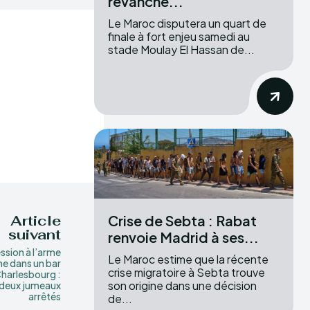
revanche...
Le Maroc disputera un quart de
finale à fort enjeu samedi au
stade Moulay El Hassan de...
Crise de Sebta : Rabat
Article
suivant
renvoie Madrid à ses...
ssion à l’arme
Le Maroc estime que la récente
he dans un bar
crise migratoire à Sebta trouve
harlesbourg :
son origine dans une décision
 deux jumeaux
arrêtés
de...