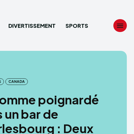
DIVERTISSEMENT
SPORTS
Search
Search
...
...
S
CANADA
tion
tion
homme poignardé
ech
ech
 un bar de
ssement
ssement
lesbourg : Deux