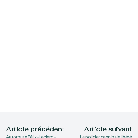
Article précédent
Article suivant
Autoroute Félix-Leclerc –
Le policier cannibale libéré