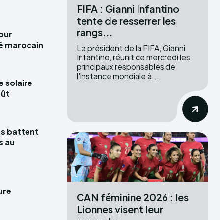
FIFA : Gianni Infantino
tente de resserrer les
rangs...
pour
hé marocain
Le président de la FIFA, Gianni
Infantino, réunit ce mercredi les
principaux responsables de
l'instance mondiale à...
e solaire
oût
las battent
s au
ure
CAN féminine 2026 : les
Lionnes visent leur