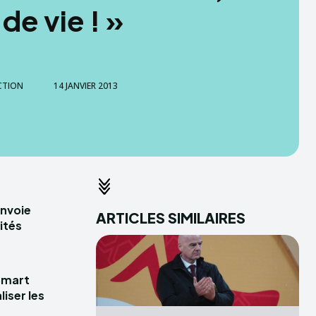
 de vie ! »
CTION
14 JANVIER 2013
envoie
ARTICLES SIMILAIRES
ités
Smart
iser les