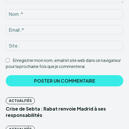
Commenter
:
No
:*
Ema
:*
Sit
:
Enregistrer mon nom, email et site web dans ce navigateur
pour la prochaine fois que je commenterai.
ACTUALITÉS
Crise de Sebta : Rabat renvoie Madrid à ses
responsabilités