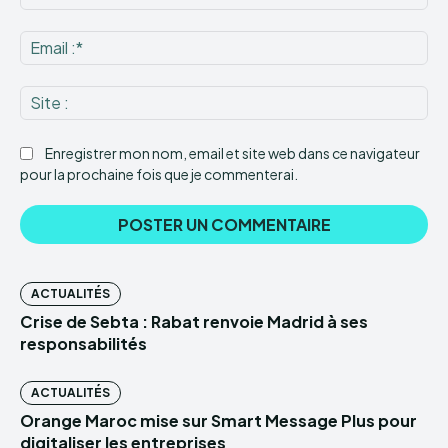
:*
Ema
:*
Sit
:
Enregistrer mon nom, email et site web dans ce navigateur
pour la prochaine fois que je commenterai.
ACTUALITÉS
Crise de Sebta : Rabat renvoie Madrid à ses
responsabilités
ACTUALITÉS
Orange Maroc mise sur Smart Message Plus pour
digitaliser les entreprises