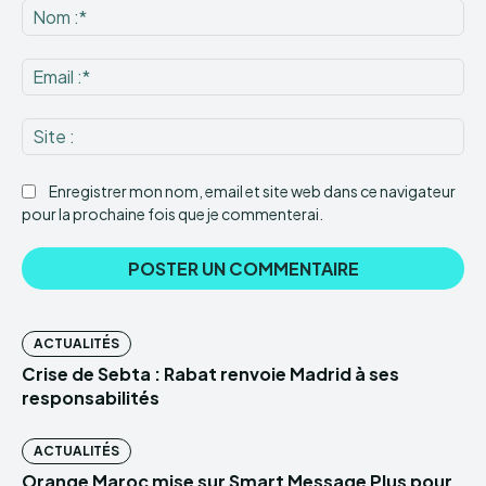
:
No
:*
Ema
:*
Sit
:
Enregistrer mon nom, email et site web dans ce navigateur
pour la prochaine fois que je commenterai.
ACTUALITÉS
Crise de Sebta : Rabat renvoie Madrid à ses
responsabilités
ACTUALITÉS
Orange Maroc mise sur Smart Message Plus pour