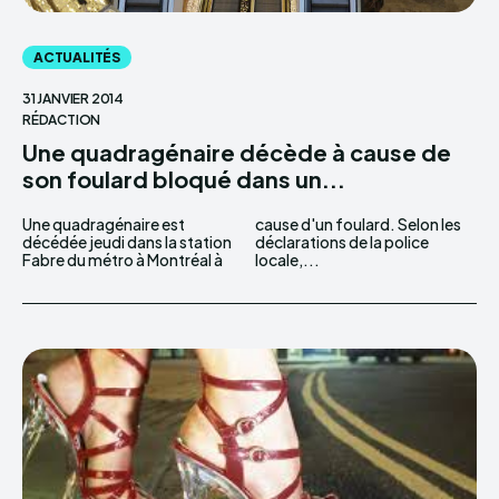
ACTUALITÉS
31 JANVIER 2014
RÉDACTION
Une quadragénaire décède à cause de
son foulard bloqué dans un...
Une quadragénaire est
cause d'un foulard. Selon les
décédée jeudi dans la station
déclarations de la police
Fabre du métro à Montréal à
locale,...