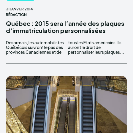
31 JANVIER 2014
RÉDACTION
Québec : 2015 sera l’année des plaques
d’immatriculation personnalisées
Désormais, les automobilistes
tous les Etats américains. Ils
Québécois suivront le pas des
auront le droit de
provinces Canadiennes et de
personnaliser leurs plaques...