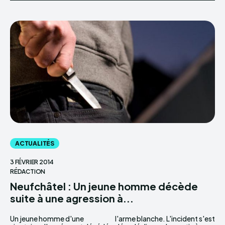
ACTUALITÉS
3 FÉVRIER 2014
RÉDACTION
Neufchâtel : Un jeune homme décède
suite à une agression à...
Un jeune homme d'une
l'arme blanche. L'incident s'est