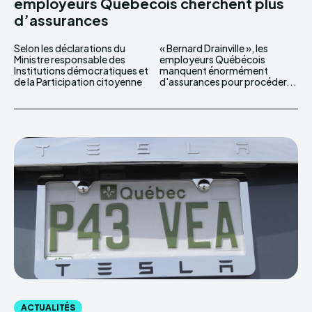
employeurs Québécois cherchent plus
d’assurances
Selon les déclarations du
« Bernard Drainville », les
Ministre responsable des
employeurs Québécois
Institutions démocratiques et
manquent énormément
de la Participation citoyenne
d'assurances pour procéder...
ACTUALITÉS