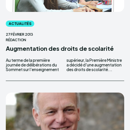
ACTUALITÉS
27 FÉVRIER 2013
RÉDACTION
Augmentation des droits de scolarité
Au terme de la première
supérieur, la Première Ministre
journée de délibérations du
a décidé d'une augmentation
Sommet sur l'enseignement
des droits de scolarité...