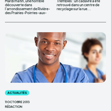
Mardi matin, une horrible
Trembles : un cadavre a été
découverte dans
retrouvé dans un centre de
l'arrondissement de Rivière-
recyclage sur la rue...
des Prairies-Pointes-aux-
ACTUALITÉS
11 OCTOBRE 2013
RÉDACTION