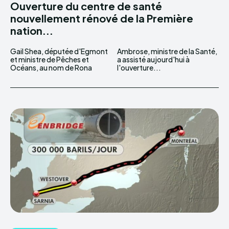
Ouverture du centre de santé
nouvellement rénové de la Première
nation...
Gail Shea, députée d'Egmont
Ambrose, ministre de la Santé,
et ministre de Pêches et
a assisté aujourd'hui à
Océans, au nom de Rona
l'ouverture...