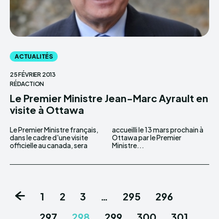
ACTUALITÉS
25 FÉVRIER 2013
RÉDACTION
Le Premier Ministre Jean-Marc Ayrault en
visite à Ottawa
Le Premier Ministre français,
accueilli le 13 mars prochain à
dans le cadre d'une visite
Ottawa par le Premier
officielle au canada, sera
Ministre...
1
2
3
…
295
296
297
298
299
300
301