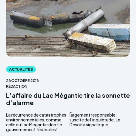
ACTUALITÉS
23 OCTOBRE 2013
RÉDACTION
L’affaire du Lac Mégantic tire la sonnette
d’alarme
La récurrence de catastrophes
largement responsable,
environnementales, comme
suscite de l’inquiétude. Le
celle du Lac Mégantic dont le
Devoir a signalé que,...
gouvernement fédéral est