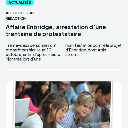
ACTUALITÉS
11 OCTOBRE 2013
RÉDACTION
Affaire Enbridge, arrestation d’une
trentaine de protestataire
Trente-deux personnes ont
manifestation contre le projet
été arrêtées hier, jeudi 10
d'Enbridge, dont trois
octobre, en fin d’après-midi à
seront...
Montréal lors d'une