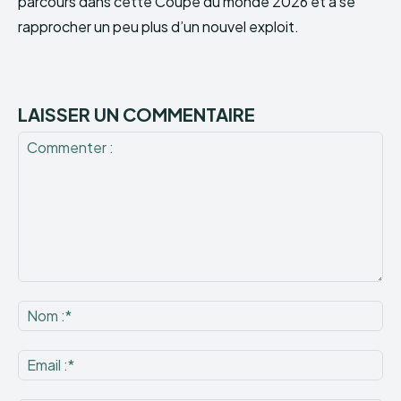
parcours dans cette Coupe du monde 2026 et à se
rapprocher un peu plus d’un nouvel exploit.
LAISSER UN COMMENTAIRE
Commenter
:
No
:*
Ema
:*