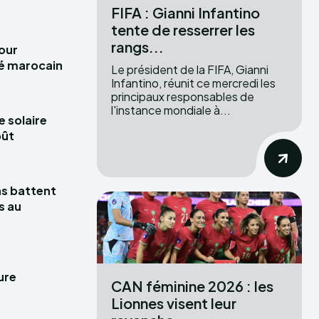
FIFA : Gianni Infantino
tente de resserrer les
rangs...
pour
hé marocain
Le président de la FIFA, Gianni
Infantino, réunit ce mercredi les
principaux responsables de
l'instance mondiale à...
e solaire
oût
las battent
s au
ure
CAN féminine 2026 : les
Lionnes visent leur