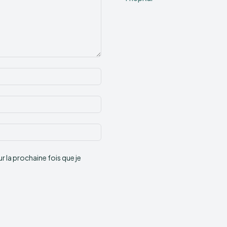
Nom
:*
Email
:*
Site
:
 la prochaine fois que je