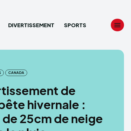
DIVERTISSEMENT
SPORTS
Search
Search
...
...
S
CANADA
tion
tion
rtissement de
ech
ech
ête hivernale :
ssement
ssement
 de 25cm de neige