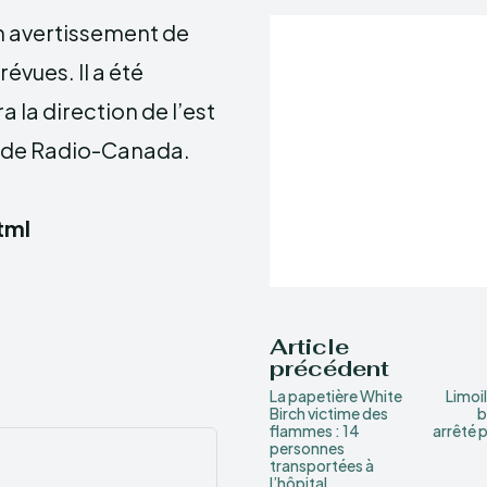
n avertissement de
évues. Il a été
 la direction de l’est
s de Radio-Canada.
tml
Article
précédent
La papetière White
Limoi
Birch victime des
b
flammes : 14
arrêté p
personnes
transportées à
l’hôpital