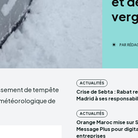
et d
ver
PAR
RÉDA
ACTUALITÉS
issement de tempête
Crise de Sebta : Rabat r
Madrid à ses responsabil
n météorologique de
ACTUALITÉS
Orange Maroc mise sur 
Message Plus pour digital
entreprises