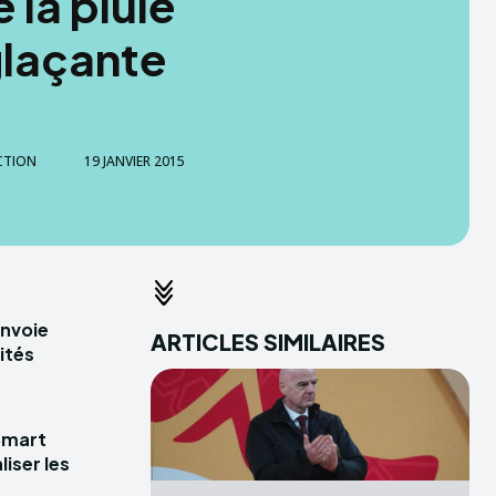
e la pluie
glaçante
CTION
19 JANVIER 2015
envoie
ARTICLES SIMILAIRES
ités
Smart
iser les