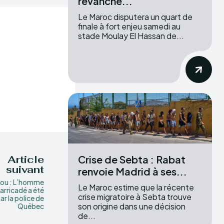
revanche...
Le Maroc disputera un quart de
finale à fort enjeu samedi au
stade Moulay El Hassan de...
Crise de Sebta : Rabat
Article
suivant
renvoie Madrid à ses...
lou : L’homme
Le Maroc estime que la récente
arricadé a été
crise migratoire à Sebta trouve
ar la police de
son origine dans une décision
Québec
de...