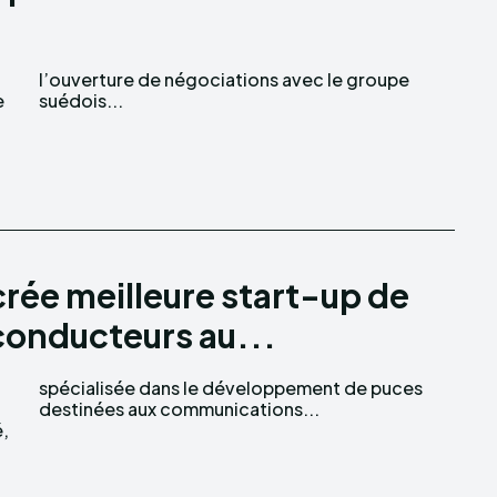
e
suédois...
rée meilleure start-up de
conducteurs au...
destinées aux communications...
é,