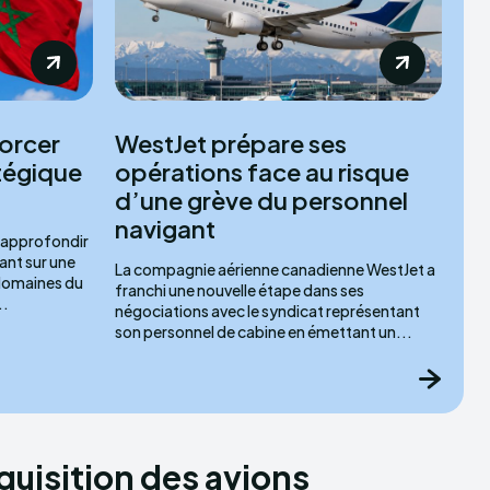
orcer
WestJet prépare ses
atégique
opérations face au risque
d’une grève du personnel
navigant
'approfondir
ant sur une
La compagnie aérienne canadienne WestJet a
 domaines du
franchi une nouvelle étape dans ses
..
négociations avec le syndicat représentant
son personnel de cabine en émettant un...
quisition des avions