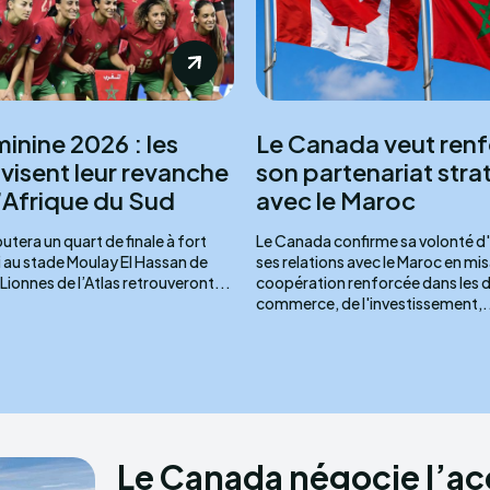
inine 2026 : les
Le Canada veut renf
visent leur revanche
son partenariat str
l’Afrique du Sud
avec le Maroc
utera un quart de finale à fort
Le Canada confirme sa volonté d
 au stade Moulay El Hassan de
ses relations avec le Maroc en mis
 Lionnes de l’Atlas retrouveront...
coopération renforcée dans les
commerce, de l'investissement,.
Le Canada négocie l’ac