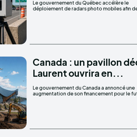
Le gouvernement du Québec accélère le
renforcer la sécurité routière dans les zones
déploiement de radars photo mobiles afin d
Canada : un pavillon dé
Laurent ouvrira en...
Le gouvernement du Canada a annoncé une
Pavillon des requins du Saint-Laurent, un projet
augmentation de son financement pour le fu