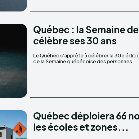
Québec : la Semaine d
célèbre ses 30 ans
Le Québec s’apprête à célébrer la 30e éditi
handicapées, organisée du 1er au 7 juin 202
de la Semaine québécoise des personnes
Québec déploiera 66 n
les écoles et zones...