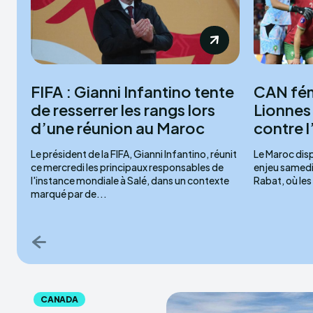
FIFA : Gianni Infantino tente
CAN fém
de resserrer les rangs lors
Lionnes 
d’une réunion au Maroc
contre 
Le président de la FIFA, Gianni Infantino, réunit
Le Maroc disp
ce mercredi les principaux responsables de
enjeu samedi
l'instance mondiale à Salé, dans un contexte
Rabat, où les
marqué par de...
CANADA