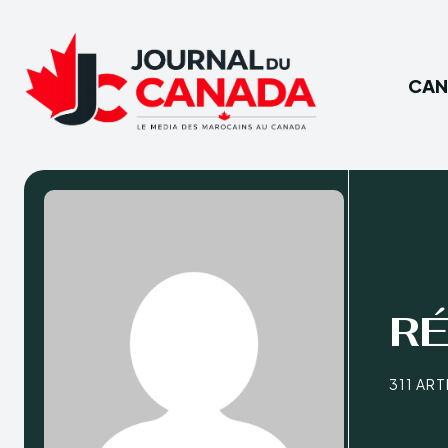
CAN
R
311 AR