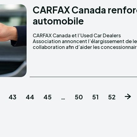
CARFAX Canada renforce
automobile
CARFAX Canada et l’Used Car Dealers
automobiles à détecter plus rapidement les
Association annoncent l’élargissement de le
collaboration afin d’aider les concessionnai
43
44
45
…
50
51
52