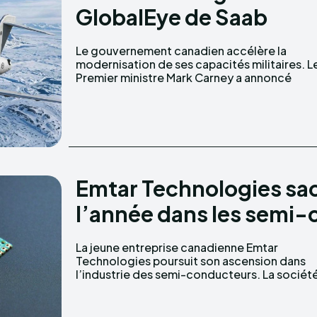
GlobalEye de Saab
Le gouvernement canadien accélère la
l’ouverture de négociations avec le groupe
modernisation de ses capacités militaires. L
Premier ministre Mark Carney a annoncé
Emtar Technologies sac
l’année dans les semi-
La jeune entreprise canadienne Emtar
spécialisée dans le développement de puces
Technologies poursuit son ascension dans
l’industrie des semi-conducteurs. La sociét