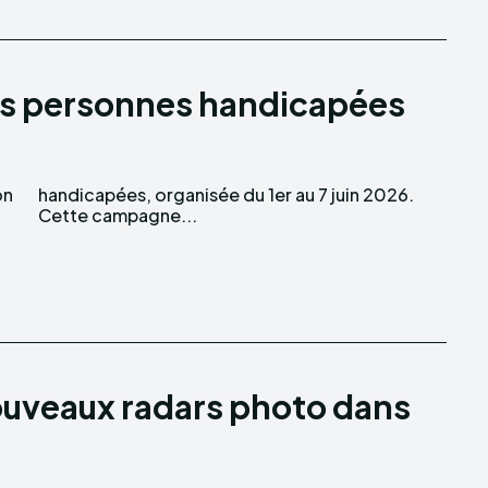
es personnes handicapées
on
6.
Cette campagne...
ouveaux radars photo dans