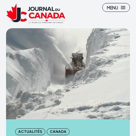
MENU
Search
Search
Canada
Canada
Maroc
Maroc
Immigration
Immigration
High-Tech
High-Tech
Divertissement
Divertissement
Sports
Sports
ACTUALITÉS
CANADA