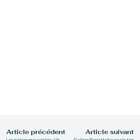
Article précédent
Article suivant
Les pierres mouvantes : Un
Gaétan Barrette hausse le ton