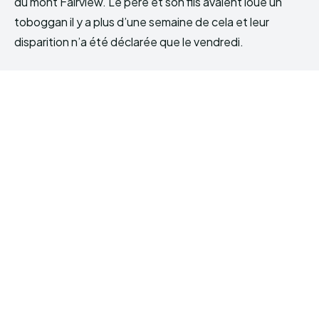
du mont Fairview. Le père et son fils avaient loué un
toboggan il y a plus d’une semaine de cela et leur
disparition n’a été déclarée que le vendredi.