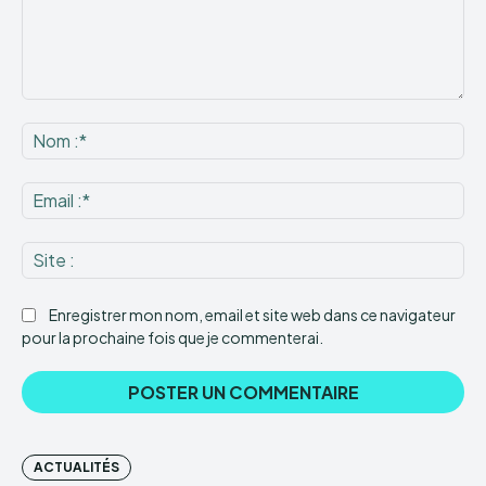
Commenter
:
No
:*
Ema
:*
Sit
:
Enregistrer mon nom, email et site web dans ce navigateur
pour la prochaine fois que je commenterai.
ACTUALITÉS