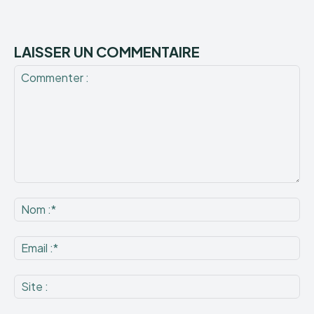
LAISSER UN COMMENTAIRE
Commenter
:
No
:*
Ema
:*
Sit
: