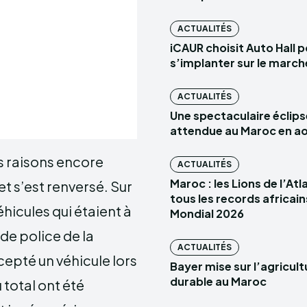
ACTUALITÉS
iCAUR choisit Auto Hall 
s’implanter sur le marc
ACTUALITÉS
Une spectaculaire éclips
attendue au Maroc en a
s raisons encore
ACTUALITÉS
Maroc : les Lions de l’At
et s’est renversé. Sur
tous les records africain
éhicules qui étaient à
Mondial 2026
 de police de la
ACTUALITÉS
cepté un véhicule lors
Bayer mise sur l’agricult
durable au Maroc
total ont été