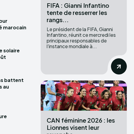
FIFA : Gianni Infantino
tente de resserrer les
rangs...
pour
hé marocain
Le président de la FIFA, Gianni
Infantino, réunit ce mercredi les
principaux responsables de
l'instance mondiale à...
e solaire
oût
las battent
s au
ure
CAN féminine 2026 : les
Lionnes visent leur