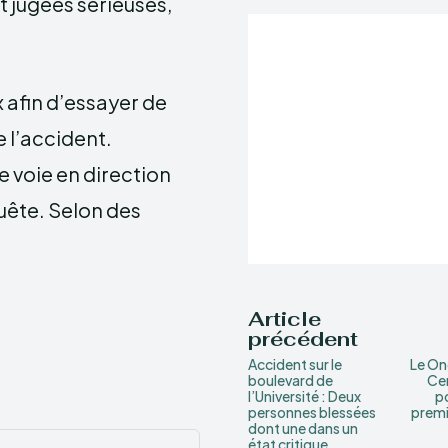
t jugées sérieuses,
 afin d’essayer de
 l’accident.
e voie en direction
uête. Selon des
Article
précédent
Accident sur le
Le On
boulevard de
Cen
l’Université : Deux
p
personnes blessées
premi
dont une dans un
état critique