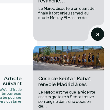
revanche...
Le Maroc disputera un quart de
finale à fort enjeu samedi au
stade Moulay El Hassan de...
Crise de Sebta : Rabat
Article
suivant
renvoie Madrid à ses...
e World Trade
Le Maroc estime que la récente
ter ouvre ses
crise migratoire à Sebta trouve
ortes pour ses
son origine dans une décision
ers locataires
de...