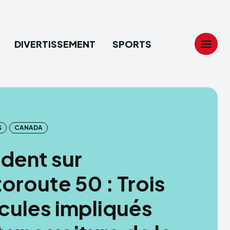
DIVERTISSEMENT
SPORTS
Search
Search
...
...
S
CANADA
tion
tion
dent sur
ech
ech
toroute 50 : Trois
ssement
ssement
cules impliqués