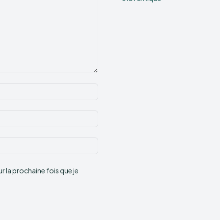
Nom
:*
Email
:*
Site
:
 la prochaine fois que je