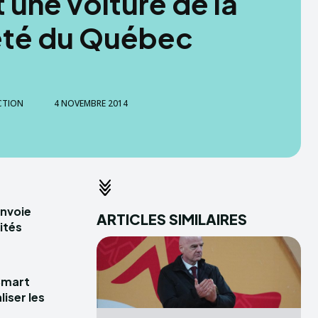
 une voiture de la
eté du Québec
CTION
4 NOVEMBRE 2014
envoie
ARTICLES SIMILAIRES
ités
Smart
iser les