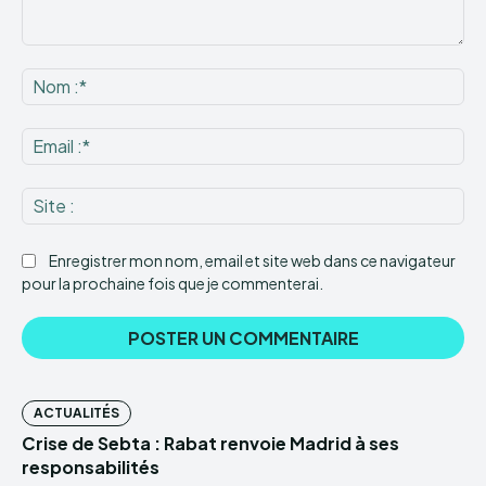
Commenter
:
No
:*
Ema
:*
Sit
:
Enregistrer mon nom, email et site web dans ce navigateur
pour la prochaine fois que je commenterai.
ACTUALITÉS
Crise de Sebta : Rabat renvoie Madrid à ses
responsabilités