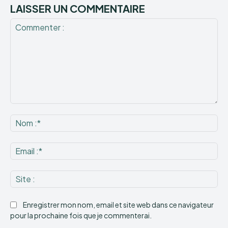
LAISSER UN COMMENTAIRE
Commenter
:
No
:*
Ema
:*
Sit
:
Enregistrer mon nom, email et site web dans ce navigateur
pour la prochaine fois que je commenterai.