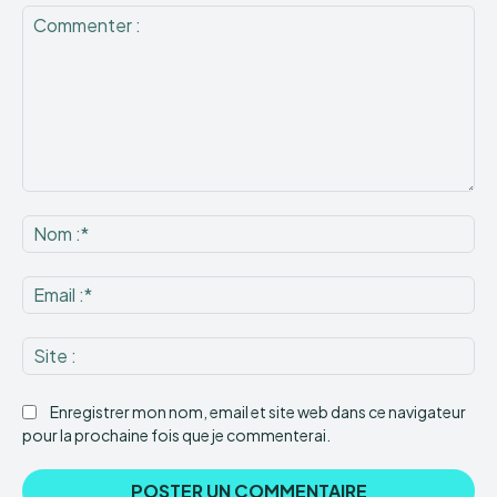
Commenter
:
No
:*
Ema
:*
Sit
:
Enregistrer mon nom, email et site web dans ce navigateur
pour la prochaine fois que je commenterai.