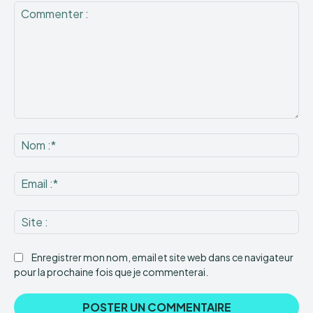
Commenter
:
No
:*
Ema
:*
Sit
:
Enregistrer mon nom, email et site web dans ce navigateur
pour la prochaine fois que je commenterai.