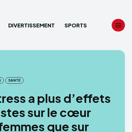
DIVERTISSEMENT
SPORTS
Search
Search
...
...
S
SANTE
tion
tion
tress a plus d’effets
ech
ech
stes sur le cœur
ssement
ssement
 femmes que sur