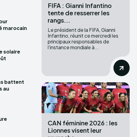
FIFA : Gianni Infantino
tente de resserrer les
rangs...
pour
hé marocain
Le président de la FIFA, Gianni
Infantino, réunit ce mercredi les
principaux responsables de
l'instance mondiale à...
e solaire
oût
las battent
s au
ure
CAN féminine 2026 : les
Lionnes visent leur