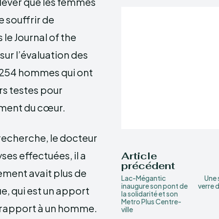
elever que les femmes
e souffrir de
le Journal of the
sur l’évaluation des
 254 hommes qui ont
rs testes pour
nement du cœur.
 recherche, le docteur
ses effectuées, il a
Article
précédent
ment avait plus de
Lac-Mégantic
Une 
inaugure son pont de
verre 
e, qui est un apport
la solidarité et son
Metro Plus Centre-
r rapport à un homme.
ville