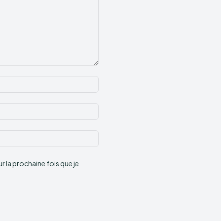
Nom
:*
Email
:*
Site
:
 la prochaine fois que je