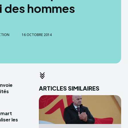
ui des hommes
CTION
16 OCTOBRE 2014
envoie
ARTICLES SIMILAIRES
ités
Smart
iser les