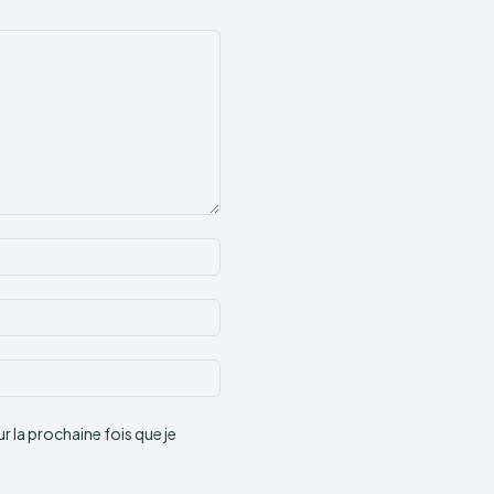
Nom
:*
Email
:*
Site
:
 la prochaine fois que je