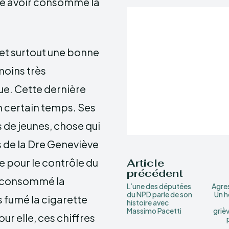
é avoir consommé la
 et surtout une bonne
moins très
ue. Cette dernière
n certain temps. Ses
 de jeunes, chose qui
 de la Dre Geneviève
e pour le contrôle du
Article
précédent
à consommé la
L’une des députées
Agres
du NPD parle de son
Un 
 fumé la cigarette
histoire avec
Massimo Pacetti
griè
ur elle, ces chiffres