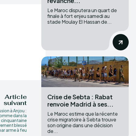
revanche...
Le Maroc disputera un quart de
finale à fort enjeu samedi au
stade Moulay El Hassan de...
Crise de Sebta : Rabat
Article
suivant
renvoie Madrid à ses...
sion à Anjou :
Le Maroc estime que la récente
homme dans la
crise migratoire à Sebta trouve
cinquantaine
son origine dans une décision
vement blessé
par arme à feu
de...