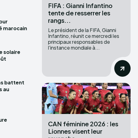
FIFA : Gianni Infantino
tente de resserrer les
rangs...
pour
hé marocain
Le président de la FIFA, Gianni
Infantino, réunit ce mercredi les
principaux responsables de
l'instance mondiale à...
e solaire
oût
las battent
s au
ure
CAN féminine 2026 : les
Lionnes visent leur