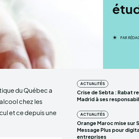
étu
PAR
RÉDA
ACTUALITÉS
istique du Québec a
Crise de Sebta : Rabat r
Madrid à ses responsabil
alcool chez les
cul et ce depuis une
ACTUALITÉS
Orange Maroc mise sur 
Message Plus pour digital
entreprises