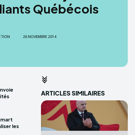
diants Québécois
CTION
26 NOVEMBRE 2014
envoie
ARTICLES SIMILAIRES
ités
Smart
iser les