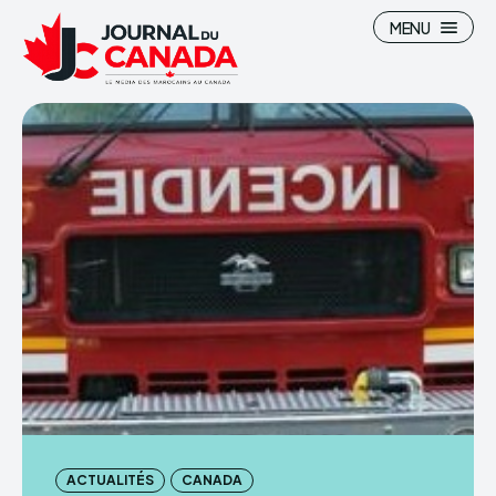
MENU
Search
Search
Canada
Canada
Maroc
Maroc
Immigration
Immigration
High-Tech
High-Tech
Divertissement
Divertissement
Sports
Sports
ACTUALITÉS
CANADA