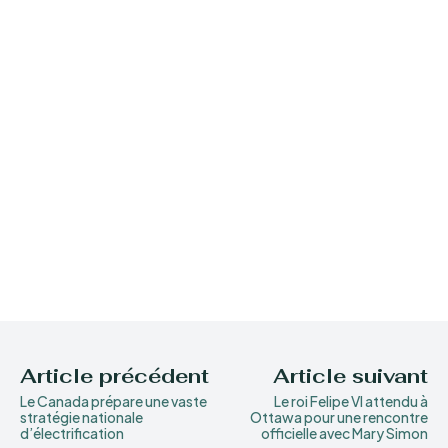
Article précédent
Article suivant
Le Canada prépare une vaste
Le roi Felipe VI attendu à
stratégie nationale
Ottawa pour une rencontre
d’électrification
officielle avec Mary Simon