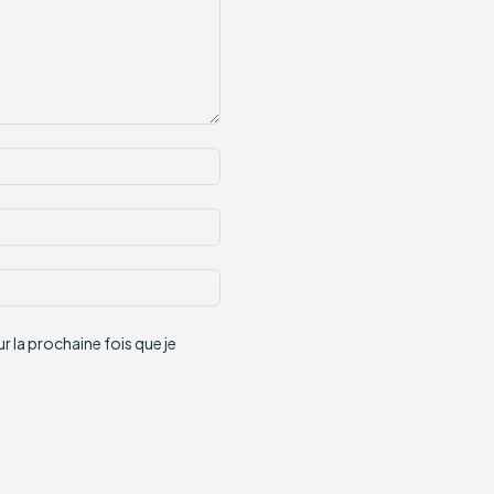
Nom
:*
Email
:*
Site
:
 la prochaine fois que je