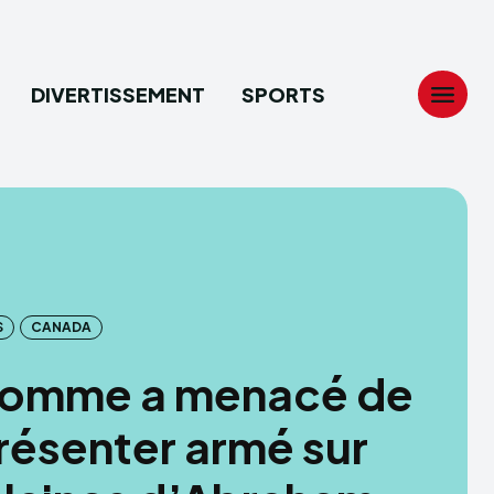
DIVERTISSEMENT
SPORTS
Search
Search
...
...
tion
tion
S
CANADA
ech
ech
homme a menacé de
ssement
ssement
résenter armé sur