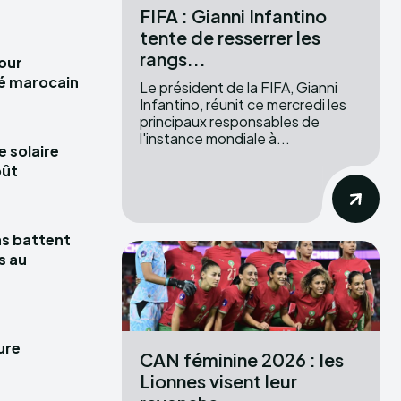
FIFA : Gianni Infantino
tente de resserrer les
rangs...
pour
hé marocain
Le président de la FIFA, Gianni
Infantino, réunit ce mercredi les
principaux responsables de
l'instance mondiale à...
e solaire
oût
las battent
s au
ure
CAN féminine 2026 : les
Lionnes visent leur