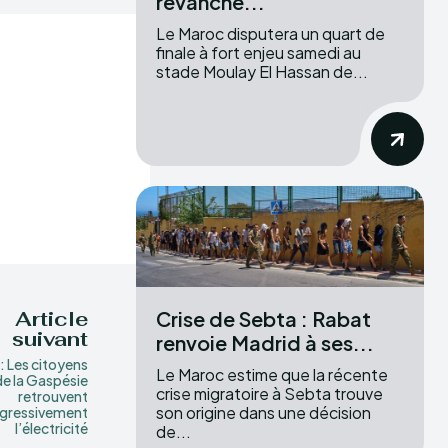
revanche...
Le Maroc disputera un quart de
finale à fort enjeu samedi au
stade Moulay El Hassan de...
Crise de Sebta : Rabat
Article
suivant
renvoie Madrid à ses...
 : Les citoyens
Le Maroc estime que la récente
de la Gaspésie
crise migratoire à Sebta trouve
retrouvent
son origine dans une décision
gressivement
l’électricité
de...