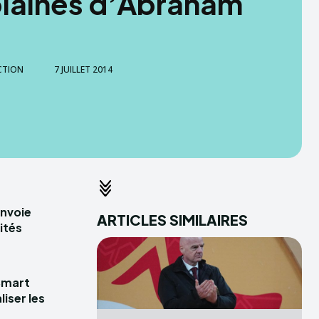
plaines d’Abraham
CTION
7 JUILLET 2014
envoie
ARTICLES SIMILAIRES
ités
Smart
iser les