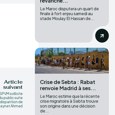
revanche...
Le Maroc disputera un quart de
finale à fort enjeu samedi au
stade Moulay El Hassan de...
Crise de Sebta : Rabat
Article
suivant
renvoie Madrid à ses...
SPVM sollicite
Le Maroc estime que la récente
du public suite
crise migratoire à Sebta trouve
 disparition de
son origine dans une décision
aynat Ahmad
de...