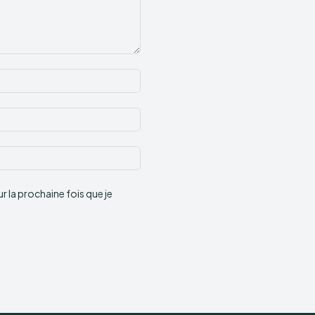
Nom
:*
Email
:*
Site
:
 la prochaine fois que je