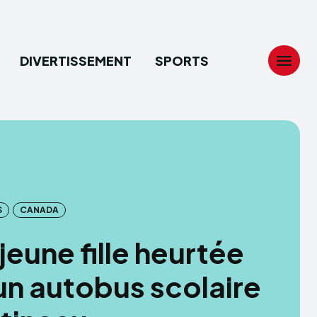
DIVERTISSEMENT
SPORTS
Search
Search
...
...
tion
tion
S
CANADA
ech
ech
jeune fille heurtée
ssement
ssement
un autobus scolaire