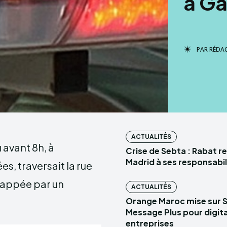
à Ga
PAR
RÉDA
ACTUALITÉS
 avant 8h, à
Crise de Sebta : Rabat r
Madrid à ses responsabil
es, traversait la rue
 happée par un
ACTUALITÉS
Orange Maroc mise sur 
Message Plus pour digital
entreprises