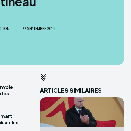
tineau
CTION
22 SEPTEMBRE 2016
envoie
ARTICLES SIMILAIRES
ités
Smart
iser les