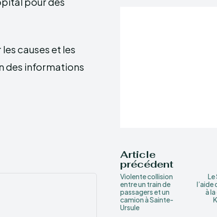
hôpital pour des
les causes et les
n des informations
Article
précédent
Violente collision
Le 
entre un train de
l’aide 
passagers et un
à la
camion à Sainte-
K
Ursule