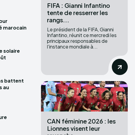
FIFA : Gianni Infantino
tente de resserrer les
rangs...
pour
hé marocain
Le président de la FIFA, Gianni
Infantino, réunit ce mercredi les
principaux responsables de
l'instance mondiale à...
e solaire
oût
las battent
s au
ure
CAN féminine 2026 : les
Lionnes visent leur