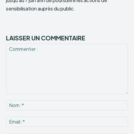
jusqu’au 7 juin afin de poursuivre les actions de
sensibilisation auprès du public.
LAISSER UN COMMENTAIRE
Commenter
:
No
:*
Ema
:*