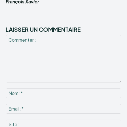
François Xavier
LAISSER UN COMMENTAIRE
Commenter
:
No
:*
Ema
:*
Sit