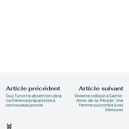
Article précédent
Article suivant
Guy Turcotte absent lors de la
Violente collision à Sainte-
conférence préparatoire à
Anne-de-la-Pérade : Une
son nouveau procès
femme succombe à ses
blessures