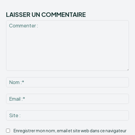
LAISSER UN COMMENTAIRE
Commenter
:
No
:*
Ema
:*
Sit
:
Enregistrer mon nom, email et site web dans ce navigateur