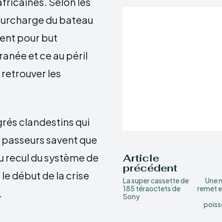
fricaines. Selon les
 surcharge du bateau
ient pour but
ranée et ce au péril
 retrouver les
igrés clandestins qui
s passeurs savent que
du recul du système de
Article
précédent
le début de la crise
La super cassette de
Une n
185 téraoctets de
remet e
.
Sony
poiss