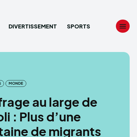
DIVERTISSEMENT
SPORTS
Search
Search
...
...
S
MONDE
tion
tion
rage au large de
ech
ech
oli : Plus d’une
ssement
ssement
taine de migrants