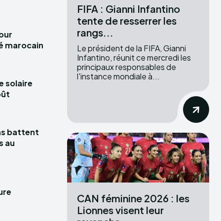
FIFA : Gianni Infantino
tente de resserrer les
rangs...
pour
hé marocain
Le président de la FIFA, Gianni
Infantino, réunit ce mercredi les
principaux responsables de
l'instance mondiale à...
e solaire
oût
las battent
s au
ure
CAN féminine 2026 : les
Lionnes visent leur