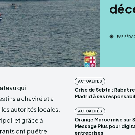
déc
PAR
RÉDA
ACTUALITÉS
ateau qui
Crise de Sebta : Rabat r
Madrid à ses responsabil
tins a chaviré et a
les autorités locales,
ACTUALITÉS
ipoli et grâce à
Orange Maroc mise sur 
Message Plus pour digital
rants ont pu être
entreprises