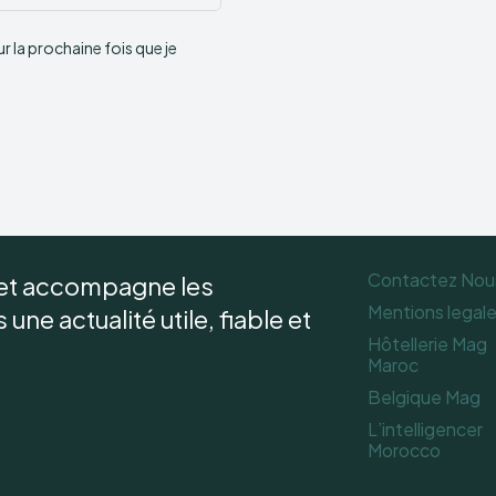
:
 la prochaine fois que je
Contactez Nou
 et accompagne les
Mentions legal
une actualité utile, fiable et
Hôtellerie Mag
Maroc
Belgique Mag
L’intelligencer
Morocco