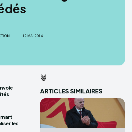
édés
CTION
12 MAI 2014
envoie
ARTICLES SIMILAIRES
ités
Smart
iser les