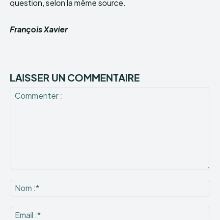
question, selon la même source.
François Xavier
LAISSER UN COMMENTAIRE
Commenter
:
No
:*
Ema