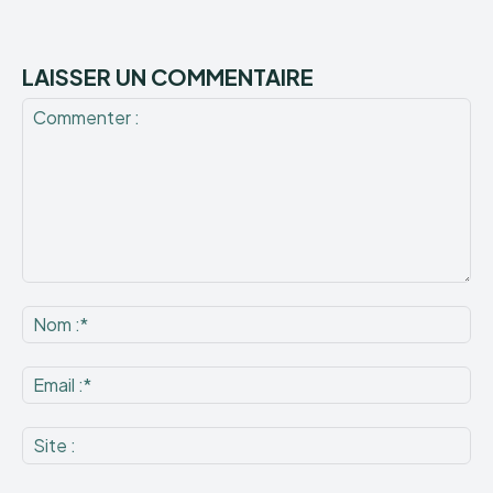
LAISSER UN COMMENTAIRE
Commenter
:
No
:*
Ema
:*
Sit
: