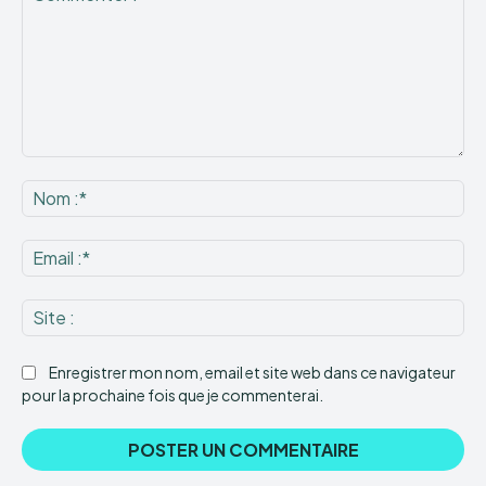
Commenter
:
No
:*
Ema
:*
Sit
:
Enregistrer mon nom, email et site web dans ce navigateur
pour la prochaine fois que je commenterai.