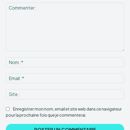
Commenter
:
No
:*
Ema
:*
Sit
:
Enregistrer mon nom, email et site web dans ce navigateur
pour la prochaine fois que je commenterai.