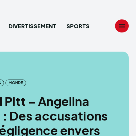
DIVERTISSEMENT
SPORTS
Search
Search
...
...
S
MONDE
tion
tion
 Pitt – Angelina
ech
ech
e : Des accusations
ssement
ssement
égligence envers