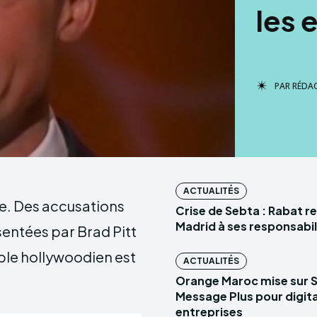
les 
PAR
RÉDA
ACTUALITÉS
lie. Des accusations
Crise de Sebta : Rabat r
Madrid à ses responsabil
sentées par Brad Pitt
uple hollywoodien est
ACTUALITÉS
Orange Maroc mise sur 
Message Plus pour digital
entreprises