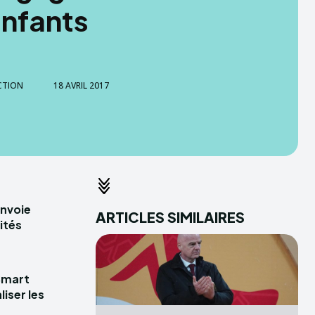
enfants
CTION
18 AVRIL 2017
envoie
ARTICLES SIMILAIRES
ités
Smart
iser les