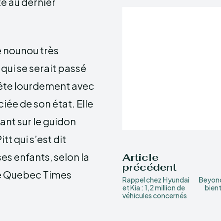
te au dernier
e nounou très
qui se serait passé
 tête lourdement avec
iée de son état. Elle
ant sur le guidon
t qui s’est dit
ses enfants, selon la
Article
précédent
he Quebec Times
Rappel chez Hyundai
Beyonc
et Kia : 1,2 million de
bien
véhicules concernés