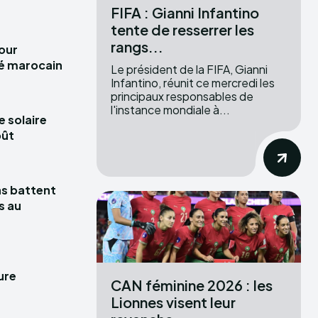
FIFA : Gianni Infantino
tente de resserrer les
rangs...
pour
hé marocain
Le président de la FIFA, Gianni
Infantino, réunit ce mercredi les
principaux responsables de
l'instance mondiale à...
e solaire
oût
las battent
s au
ure
CAN féminine 2026 : les
Lionnes visent leur