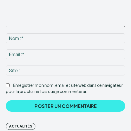
Commenter
:
No
:*
Ema
:*
Sit
:
Enregistrer mon nom, email et site web dans ce navigateur
pour la prochaine fois que je commenterai.
ACTUALITÉS