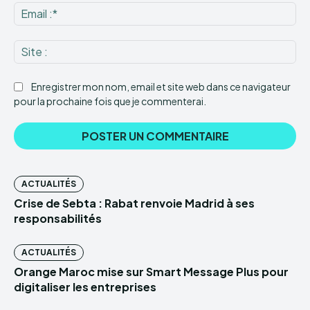
Ema
:*
Sit
:
Enregistrer mon nom, email et site web dans ce navigateur
pour la prochaine fois que je commenterai.
ACTUALITÉS
Crise de Sebta : Rabat renvoie Madrid à ses
responsabilités
ACTUALITÉS
Orange Maroc mise sur Smart Message Plus pour
digitaliser les entreprises