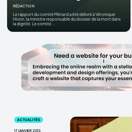
RÉDACTION
Le rapport du comité Ménard a été délivré à Véronique
Hivon, la ministre responsable du dossier de la mort dans
la dignité. Le comité...
ACTUALITÉS
17 JANVIER 2013