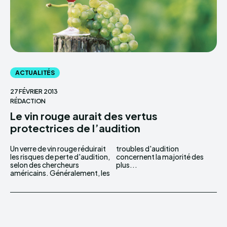
ACTUALITÉS
27 FÉVRIER 2013
RÉDACTION
Le vin rouge aurait des vertus
protectrices de l’audition
Un verre de vin rouge réduirait
troubles d'audition
les risques de perte d'audition,
concernent la majorité des
selon des chercheurs
plus...
américains. Généralement, les